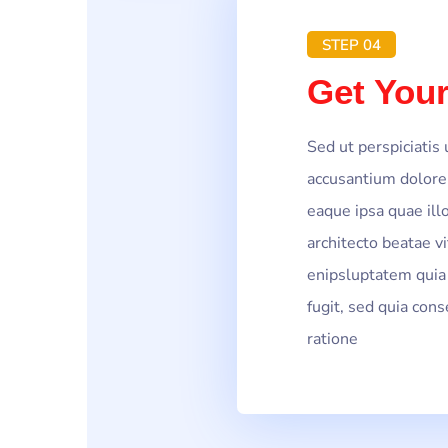
STEP 04
Get Your
Sed ut perspiciatis
accusantium dolor
eaque ipsa quae illo
architecto beatae v
enipsluptatem quia 
fugit, sed quia con
ratione