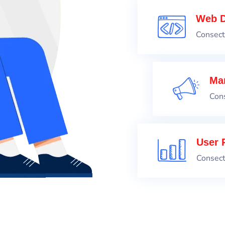
Web D
Consect
Mar
Cons
User 
Consect