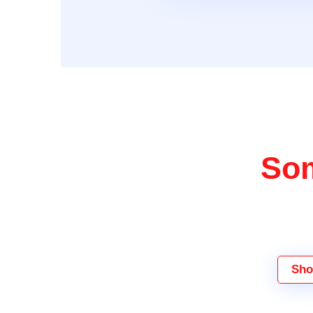
Som
Sho