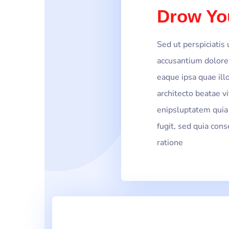
Drow Yo
Sed ut perspiciatis
accusantium dolor
eaque ipsa quae illo
architecto beatae v
enipsluptatem quia 
fugit, sed quia con
ratione