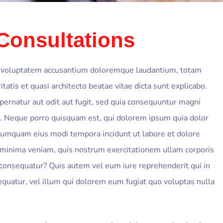
 Consultations
sit voluptatem accusantium doloremque laudantium, totam
tatis et quasi architecto beatae vitae dicta sunt explicabo.
ernatur aut odit aut fugit, sed quia consequuntur magni
t. Neque porro quisquam est, qui dolorem ipsum quia dolor
n numquam eius modi tempora incidunt ut labore et dolore
inima veniam, quis nostrum exercitationem ullam corporis
i consequatur? Quis autem vel eum iure reprehenderit qui in
equatur, vel illum qui dolorem eum fugiat quo voluptas nulla