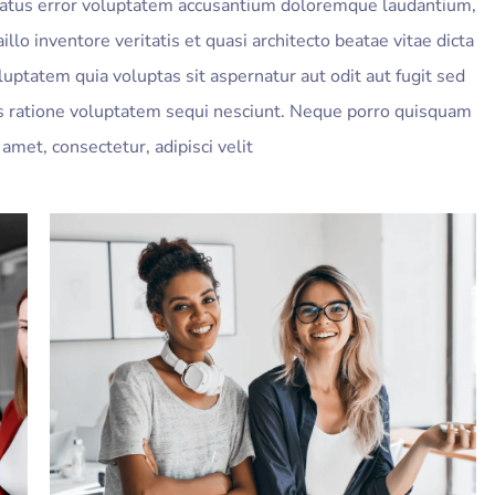
 natus error voluptatem accusantium doloremque laudantium,
lo inventore veritatis et quasi architecto beatae vitae dicta
ptatem quia voluptas sit aspernatur aut odit aut fugit sed
s ratione voluptatem sequi nesciunt. Neque porro quisquam
amet, consectetur, adipisci velit