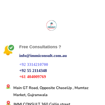
Free Consultations ?
info@immiconsult.com.au
+92 3314210700
+92 55 2114348
+61 404009769
Main GT Road, Opposite ChaseUp , Mumtaz
Market, Gujranwala
IMMI CONSULT 360 Collin street